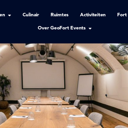
en
Culinair
Ruimtes
Activiteiten
Fort
Over GeoFort Events