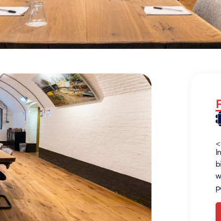
<
I
b
w
p