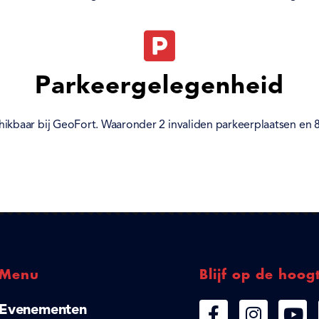
Parkeergelegenheid
chikbaar bij GeoFort. Waaronder 2 invaliden parkeerplaatsen en 
Menu
Blijf op de hoog
Evenementen