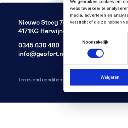
We gebruiken cookies om cont
websiteverkeer te analyseren
media, adverteren en analys
Nieuwe Steeg 74
verstrekt of die ze hebben v
4171KG Herwijnen
T
Noodzakelijk
o
0345 630 480
e
info@geofort.nl
s
t
e
m
Weigeren
Terms and conditions
Privacy P
m
i
n
g
s
s
e