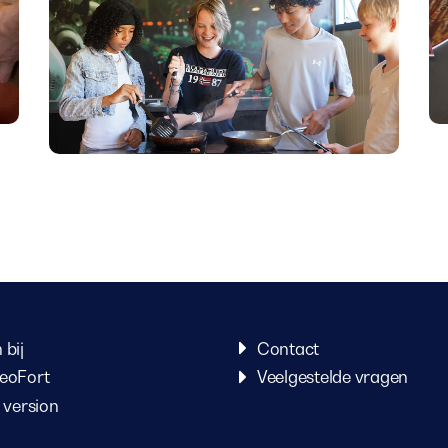
 bij
Contact
eoFort
Veelgestelde vragen
 version