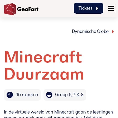
Tickets
GeoFort
Dynamische Globe
Minecraft
Duurzaam
45 minuten
Groep 6, 7 & 8
In de virtuele wereld van Minecraft gaan de leerlingen
samen op zoek naar cijfercombinaties. Met deze