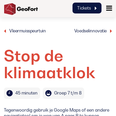
Tickets
GeoFort
Vleermuisspeurtuin
Voedselinnovatie
Stop de
klimaatklok
45 minuten
Groep 7 t/m 8
Tegenwoordig gebruik je Google Maps of een andere
navigatietool om je weg van A naar B te kunnen