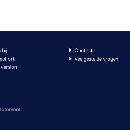
 bij
Contact
eoFort
Veelgestelde vragen
 version
statement