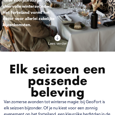
frisse voorjaarsdagen tot
sfeervolle winteravonden.
Het forteiland vormt het
decor voor allerlei zakelijke
bijeenkomsten.
Lees verder
Elk seizoen een
passende
beleving
Van zomerse avonden tot winterse magie: bij GeoFort is
elk seizoen bijzonder. Of je nu kiest voor een zonnig
evenement op het forteiland, een kleurrijke herfstdag in de