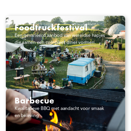
Foodtruckfestival
Een gevarieerd aanbod van wereldse hapjes
die samen een compleet diner vormen.
Barbecue
Kwalitatieve BBQ met aandacht voor smaak
en beleving