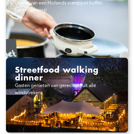
Geniet van een Hollands stamppot buffet.
Lekker winters!
Streetfood walking
dinner
Gasten genieten van gerechten uit alle
windstreken