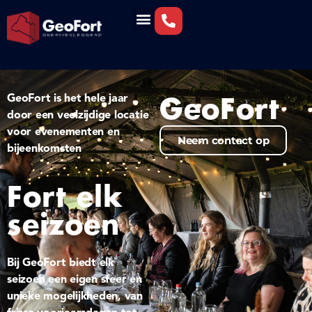
GeoFort is het hele jaar
GeoFort
door een veelzijdige locatie
voor evenementen en
Neem contact op
bijeenkomsten
Fort elk
seizoen
Bij GeoFort biedt elk
seizoen een eigen sfeer en
unieke mogelijkheden, van