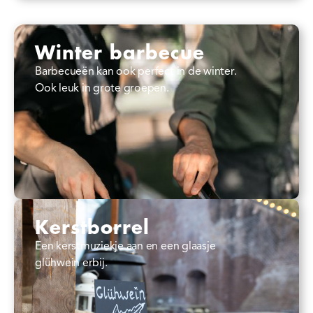
Winter barbecue
Barbecueën kan ook perfect in de winter.
Ook leuk in grote groepen.
Kerstborrel
Een kerstmuziekje aan en een glaasje
glühwein erbij.