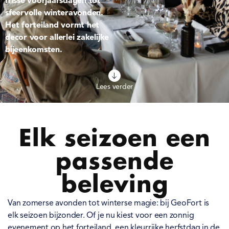
frisse voorjaarsdagen tot
sfeervolle winteravonden.
Het forteiland vormt het
decor voor allerlei zakelijke
bijeenkomsten.
Lees verder
Elk seizoen een
passende
beleving
Van zomerse avonden tot winterse magie: bij GeoFort is
elk seizoen bijzonder. Of je nu kiest voor een zonnig
evenement op het forteiland, een kleurrijke herfstdag in de