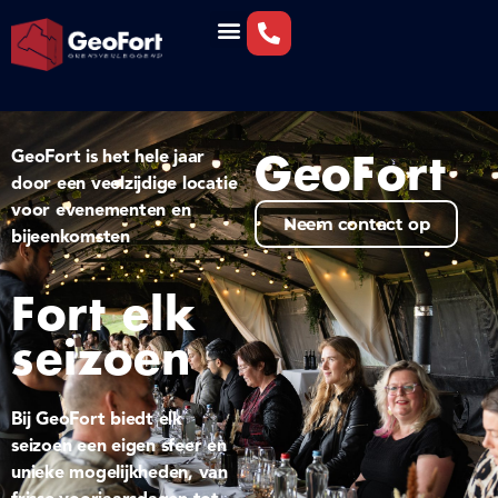
GeoFort is het hele jaar
GeoFort
door een veelzijdige locatie
voor evenementen en
Neem contact op
bijeenkomsten
Fort elk
seizoen
Bij GeoFort biedt elk
seizoen een eigen sfeer en
unieke mogelijkheden, van