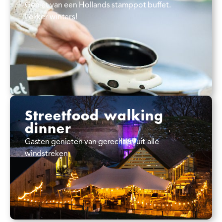
Geniet van een Hollands stamppot buffet.
Lekker winters!
Streetfood walking
dinner
Gasten genieten van gerechten uit alle
windstreken