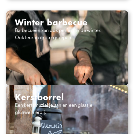
Winter barbecue
Barbecueën kan ook perfect in de winter.
Ook leuk in grote groepen.
Kerstborrel
Een kerstmuziekje aan en een glaasje
glühwein erbij.