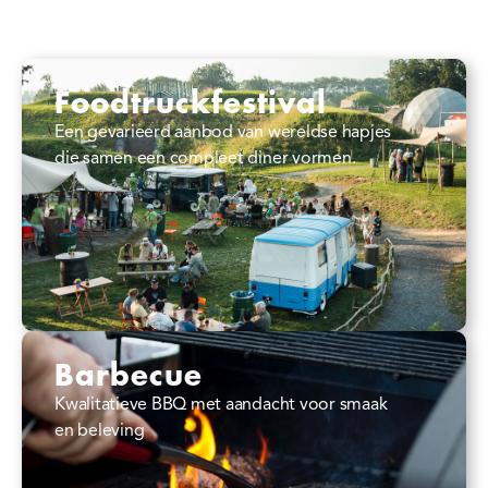
Foodtruckfestival
Een gevarieerd aanbod van wereldse hapjes
die samen een compleet diner vormen.
Barbecue
Kwalitatieve BBQ met aandacht voor smaak
en beleving