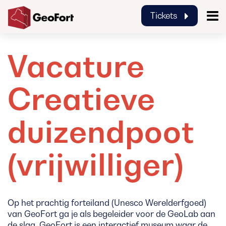
Tickets
GeoFort
Vacature
Creatieve
duizendpoot
(vrijwilliger)
Op het prachtig forteiland (Unesco Werelderfgoed)
van GeoFort ga je als begeleider voor de GeoLab aan
de slag. GeoFort is een interactief museum waar de